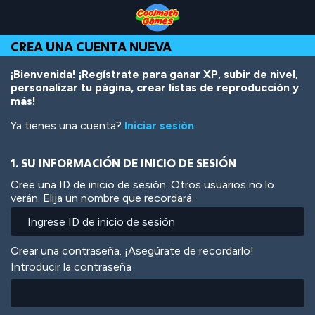
Skip
Skip
Skip
Skip
Pasar
to
to
to
to
al
Top
Navigation
Main
Footer
contenido
CREA UNA CUENTA NUEVA
of
Content
principal
Page
¡Bienvenida! ¡Regístrate para ganar XP, subir de nivel,
personalizar tu página, crear listas de reproducción y
más!
Ya tienes una cuenta?
Iniciar sesión
.
1. SU INFORMACIÓN DE INICIO DE SESIÓN
Cree una ID de inicio de sesión. Otros usuarios no lo
verán. Elija un nombre que recordará.
Crear una contraseña. ¡Asegúrate de recordarlo!
Introducir la contraseña