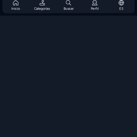
Preguntas frecuentes sobre la suscripción
Inicio
Categorías
Buscar
Perfil
ES
Soporte de suscripción
Blog
Developers
CONTÁCTENOS
Accessibility
EXPLORAR JUEGOS
Juegos de estrategia
Juegos de habilidades
Juegos de números
Juegos de lógica
Juegos de memoria
Juegos clasicos
Juegos de ciencia
Juegos de geografía
Descarga Nuestras Aplicaciones