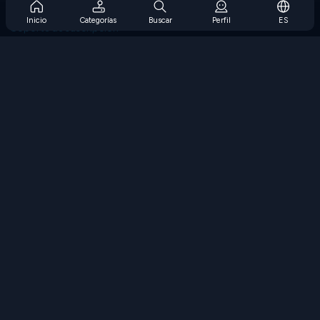
Preguntas frecuentes sobre la suscripción
Inicio
Categorías
Buscar
Perfil
ES
Soporte de suscripción
Blog
Developers
CONTÁCTENOS
Accessibility
EXPLORAR JUEGOS
Juegos de estrategia
Juegos de habilidades
Juegos de números
Juegos de lógica
Juegos de memoria
Juegos clasicos
Juegos de ciencia
Juegos de geografía
Descarga Nuestras Aplicaciones