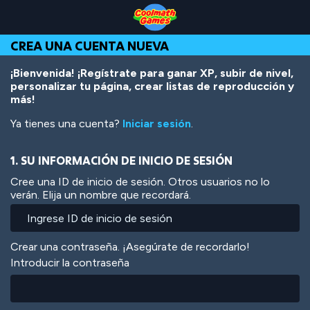
Skip
Skip
Skip
Skip
Pasar
to
to
to
to
al
Top
Navigation
Main
Footer
contenido
CREA UNA CUENTA NUEVA
of
Content
principal
Page
¡Bienvenida! ¡Regístrate para ganar XP, subir de nivel,
personalizar tu página, crear listas de reproducción y
más!
Ya tienes una cuenta?
Iniciar sesión
.
1. SU INFORMACIÓN DE INICIO DE SESIÓN
Cree una ID de inicio de sesión. Otros usuarios no lo
verán. Elija un nombre que recordará.
Crear una contraseña. ¡Asegúrate de recordarlo!
Introducir la contraseña