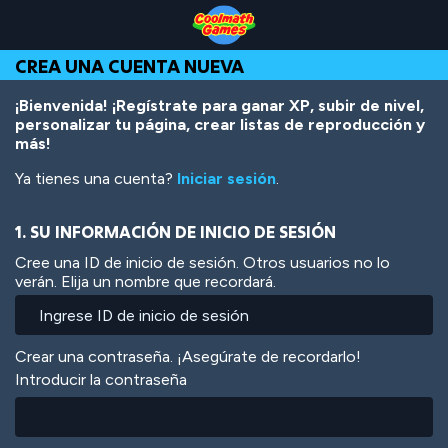
Skip
Skip
Skip
Skip
Pasar
to
to
to
to
al
Top
Navigation
Main
Footer
contenido
CREA UNA CUENTA NUEVA
of
Content
principal
Page
¡Bienvenida! ¡Regístrate para ganar XP, subir de nivel,
personalizar tu página, crear listas de reproducción y
más!
Ya tienes una cuenta?
Iniciar sesión
.
1. SU INFORMACIÓN DE INICIO DE SESIÓN
Cree una ID de inicio de sesión. Otros usuarios no lo
verán. Elija un nombre que recordará.
Crear una contraseña. ¡Asegúrate de recordarlo!
Introducir la contraseña