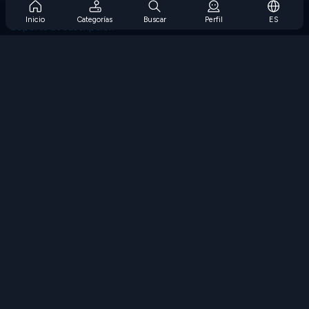
Preguntas frecuentes sobre la suscripción
Inicio
Categorías
Buscar
Perfil
ES
Soporte de suscripción
Blog
Developers
CONTÁCTENOS
Accessibility
EXPLORAR JUEGOS
Juegos de estrategia
Juegos de habilidades
Juegos de números
Juegos de lógica
Juegos de memoria
Juegos clasicos
Juegos de ciencia
Juegos de geografía
Descarga Nuestras Aplicaciones