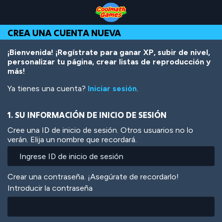
Skip
Skip
Skip
Skip
Pasar
to
to
to
to
al
Top
Navigation
Main
Footer
contenido
CREA UNA CUENTA NUEVA
of
Content
principal
Page
¡Bienvenida! ¡Regístrate para ganar XP, subir de nivel,
personalizar tu página, crear listas de reproducción y
más!
Ya tienes una cuenta?
Iniciar sesión
.
1. SU INFORMACIÓN DE INICIO DE SESIÓN
Cree una ID de inicio de sesión. Otros usuarios no lo
verán. Elija un nombre que recordará.
Crear una contraseña. ¡Asegúrate de recordarlo!
Introducir la contraseña