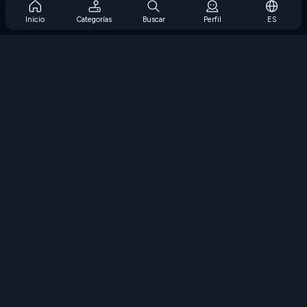
Preguntas frecuentes sobre la suscripción
Inicio
Categorías
Buscar
Perfil
ES
Soporte de suscripción
Blog
Developers
CONTÁCTENOS
Accessibility
EXPLORAR JUEGOS
Juegos de estrategia
Juegos de habilidades
Juegos de números
Juegos de lógica
Juegos de memoria
Juegos clasicos
Juegos de ciencia
Juegos de geografía
Descarga Nuestras Aplicaciones