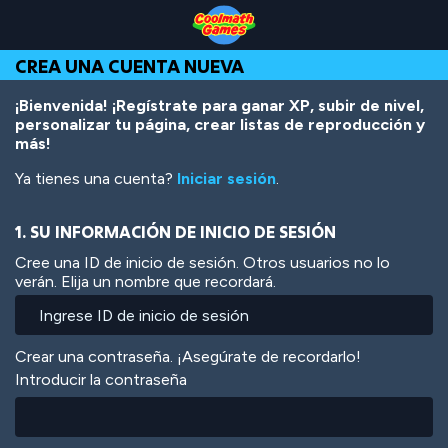
Skip
Skip
Skip
Skip
Pasar
to
to
to
to
al
Top
Navigation
Main
Footer
contenido
CREA UNA CUENTA NUEVA
of
Content
principal
Page
¡Bienvenida! ¡Regístrate para ganar XP, subir de nivel,
personalizar tu página, crear listas de reproducción y
más!
Ya tienes una cuenta?
Iniciar sesión
.
1. SU INFORMACIÓN DE INICIO DE SESIÓN
Cree una ID de inicio de sesión. Otros usuarios no lo
verán. Elija un nombre que recordará.
Crear una contraseña. ¡Asegúrate de recordarlo!
Introducir la contraseña