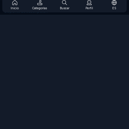
Preguntas frecuentes sobre la suscripción
Inicio
Categorías
Buscar
Perfil
ES
Soporte de suscripción
Blog
Developers
CONTÁCTENOS
Accessibility
EXPLORAR JUEGOS
Juegos de estrategia
Juegos de habilidades
Juegos de números
Juegos de lógica
Juegos de memoria
Juegos clasicos
Juegos de ciencia
Juegos de geografía
Descarga Nuestras Aplicaciones