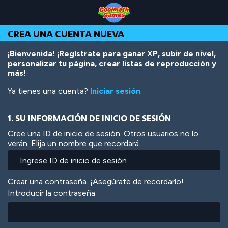
Skip
Skip
Skip
Skip
Pasar
to
to
to
to
al
Top
Navigation
Main
Footer
contenido
CREA UNA CUENTA NUEVA
of
Content
principal
Page
¡Bienvenida! ¡Regístrate para ganar XP, subir de nivel,
personalizar tu página, crear listas de reproducción y
más!
Ya tienes una cuenta?
Iniciar sesión
.
1. SU INFORMACIÓN DE INICIO DE SESIÓN
Cree una ID de inicio de sesión. Otros usuarios no lo
verán. Elija un nombre que recordará.
Crear una contraseña. ¡Asegúrate de recordarlo!
Introducir la contraseña