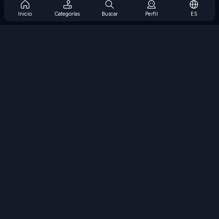
Preguntas frecuentes sobre la suscripción
Inicio
Categorías
Buscar
Perfil
ES
Soporte de suscripción
Blog
Developers
CONTÁCTENOS
Accessibility
EXPLORAR JUEGOS
Juegos de estrategia
Juegos de habilidades
Juegos de números
Juegos de lógica
Juegos de memoria
Juegos clasicos
Juegos de ciencia
Juegos de geografía
Descarga Nuestras Aplicaciones