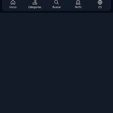
Preguntas frecuentes sobre la suscripción
Inicio
Categorías
Buscar
Perfil
ES
Soporte de suscripción
Blog
Developers
CONTÁCTENOS
Accessibility
EXPLORAR JUEGOS
Juegos de estrategia
Juegos de habilidades
Juegos de números
Juegos de lógica
Juegos de memoria
Juegos clasicos
Juegos de ciencia
Juegos de geografía
Descarga Nuestras Aplicaciones