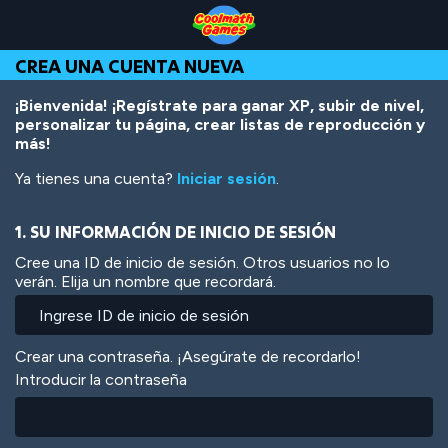
Skip
Skip
Skip
Skip
Pasar
to
to
to
to
al
Top
Navigation
Main
Footer
contenido
CREA UNA CUENTA NUEVA
of
Content
principal
Page
¡Bienvenida! ¡Regístrate para ganar XP, subir de nivel,
personalizar tu página, crear listas de reproducción y
más!
Ya tienes una cuenta?
Iniciar sesión
.
1. SU INFORMACIÓN DE INICIO DE SESIÓN
Cree una ID de inicio de sesión. Otros usuarios no lo
verán. Elija un nombre que recordará.
Crear una contraseña. ¡Asegúrate de recordarlo!
Introducir la contraseña