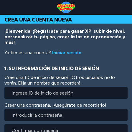
Skip
Skip
Skip
Skip
Pasar
to
to
to
to
al
Top
Navigation
Main
Footer
contenido
CREA UNA CUENTA NUEVA
of
Content
principal
Page
¡Bienvenida! ¡Regístrate para ganar XP, subir de nivel,
personalizar tu página, crear listas de reproducción y
más!
Ya tienes una cuenta?
Iniciar sesión
.
1. SU INFORMACIÓN DE INICIO DE SESIÓN
Cree una ID de inicio de sesión. Otros usuarios no lo
verán. Elija un nombre que recordará.
Crear una contraseña. ¡Asegúrate de recordarlo!
Introducir
la
contraseña
Confirmar