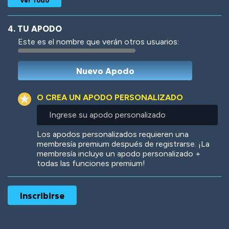
4. TU APODO
Este es el nombre que verán otros usuarios:
Woof
Jungle Cats
O CREA UN APODO PERSONALIZADO
Ingrese
su
apodo
Colorful
Pow! Bang!
Los apodos personalizados requieren una
personalizado
membresía premium después de registrarse. ¡La
membresía incluye un apodo personalizado +
todas las funciones premium!
Robotic
International