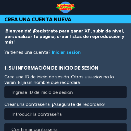
Skip
Skip
Skip
Skip
Pasar
to
to
to
to
al
Top
Navigation
Main
Footer
contenido
CREA UNA CUENTA NUEVA
of
Content
principal
Page
¡Bienvenida! ¡Regístrate para ganar XP, subir de nivel,
personalizar tu página, crear listas de reproducción y
más!
Ya tienes una cuenta?
Iniciar sesión
.
1. SU INFORMACIÓN DE INICIO DE SESIÓN
Cree una ID de inicio de sesión. Otros usuarios no lo
verán. Elija un nombre que recordará.
Crear una contraseña. ¡Asegúrate de recordarlo!
Introducir
la
contraseña
Confirmar