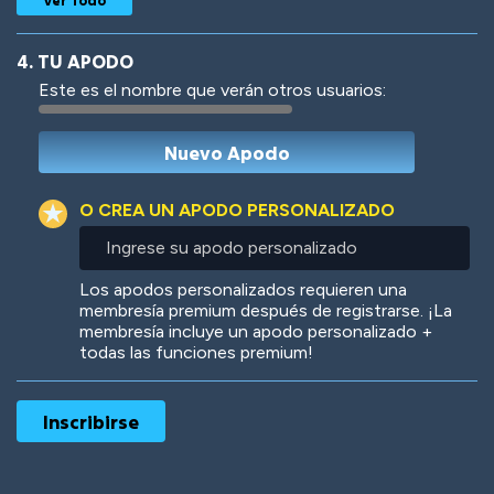
4. TU APODO
Este es el nombre que verán otros usuarios:
Woof
Jungle Cats
O CREA UN APODO PERSONALIZADO
Ingrese
su
apodo
Colorful
Pow! Bang!
Los apodos personalizados requieren una
personalizado
membresía premium después de registrarse. ¡La
membresía incluye un apodo personalizado +
todas las funciones premium!
Robotic
International