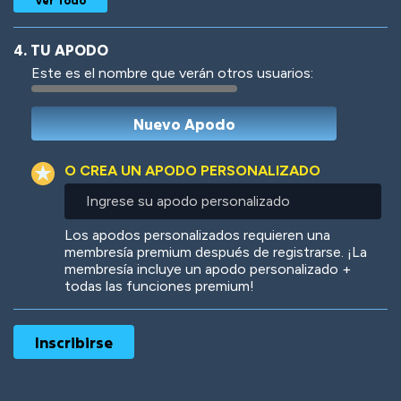
4. TU APODO
Este es el nombre que verán otros usuarios:
Woof
Jungle Cats
O CREA UN APODO PERSONALIZADO
Ingrese
su
apodo
Colorful
Pow! Bang!
Los apodos personalizados requieren una
personalizado
membresía premium después de registrarse. ¡La
membresía incluye un apodo personalizado +
todas las funciones premium!
Robotic
International