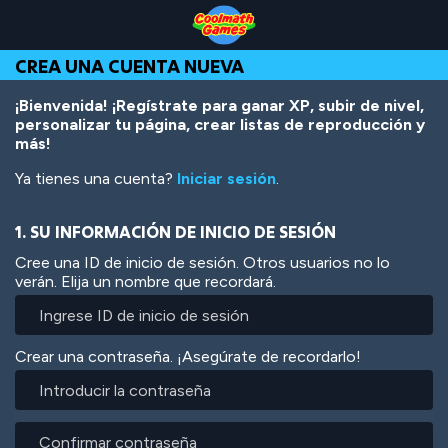
Skip
Skip
Skip
Skip
Pasar
to
to
to
to
al
Top
Navigation
Main
Footer
contenido
CREA UNA CUENTA NUEVA
of
Content
principal
Page
¡Bienvenida! ¡Regístrate para ganar XP, subir de nivel,
personalizar tu página, crear listas de reproducción y
más!
Ya tienes una cuenta?
Iniciar sesión
.
1. SU INFORMACIÓN DE INICIO DE SESIÓN
Cree una ID de inicio de sesión. Otros usuarios no lo
verán. Elija un nombre que recordará.
Crear una contraseña. ¡Asegúrate de recordarlo!
Introducir
la
contraseña
Confirmar