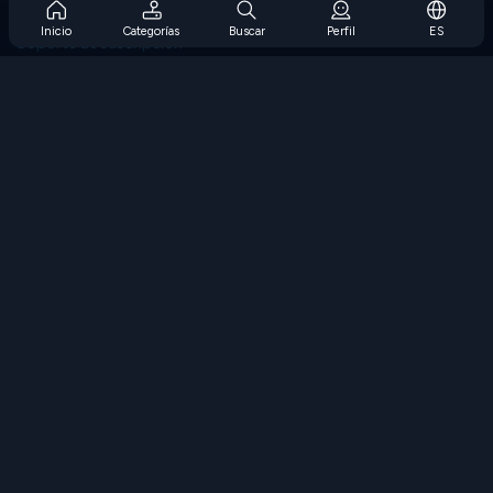
Preguntas frecuentes sobre la suscripción
Inicio
Categorías
Buscar
Perfil
ES
Soporte de suscripción
Blog
Developers
CONTÁCTENOS
Accessibility
EXPLORAR JUEGOS
Juegos de estrategia
Juegos de habilidades
Juegos de números
Juegos de lógica
Juegos de memoria
Juegos clasicos
Juegos de ciencia
Juegos de geografía
Descarga Nuestras Aplicaciones