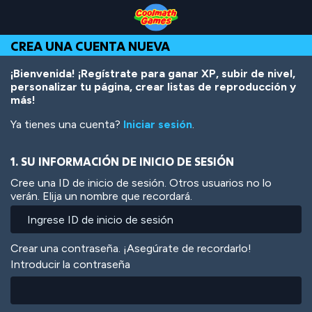
Skip
Skip
Skip
Skip
Pasar
to
to
to
to
al
Top
Navigation
Main
Footer
contenido
CREA UNA CUENTA NUEVA
of
Content
principal
Page
¡Bienvenida! ¡Regístrate para ganar XP, subir de nivel,
personalizar tu página, crear listas de reproducción y
más!
Ya tienes una cuenta?
Iniciar sesión
.
1. SU INFORMACIÓN DE INICIO DE SESIÓN
Cree una ID de inicio de sesión. Otros usuarios no lo
verán. Elija un nombre que recordará.
Crear una contraseña. ¡Asegúrate de recordarlo!
Introducir la contraseña