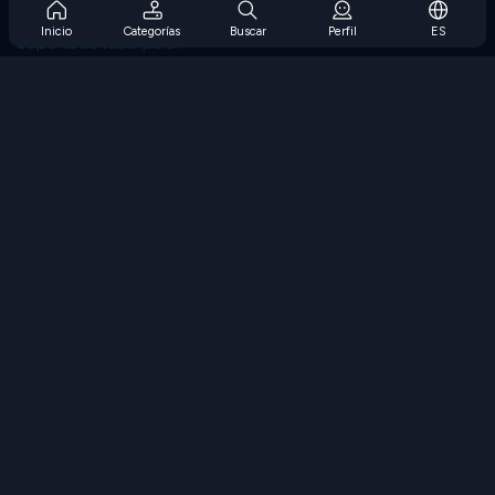
Preguntas frecuentes sobre la suscripción
Inicio
Categorías
Buscar
Perfil
ES
Soporte de suscripción
Blog
Developers
CONTÁCTENOS
Accessibility
EXPLORAR JUEGOS
Juegos de estrategia
Juegos de habilidades
Juegos de números
Juegos de lógica
Juegos de memoria
Juegos clasicos
Juegos de ciencia
Juegos de geografía
Descarga Nuestras Aplicaciones