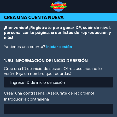
Skip
Skip
Skip
Skip
Pasar
to
to
to
to
al
Top
Navigation
Main
Footer
contenido
CREA UNA CUENTA NUEVA
of
Content
principal
Page
¡Bienvenida! ¡Regístrate para ganar XP, subir de nivel,
personalizar tu página, crear listas de reproducción y
más!
Ya tienes una cuenta?
Iniciar sesión
.
1. SU INFORMACIÓN DE INICIO DE SESIÓN
Cree una ID de inicio de sesión. Otros usuarios no lo
verán. Elija un nombre que recordará.
Crear una contraseña. ¡Asegúrate de recordarlo!
Introducir la contraseña