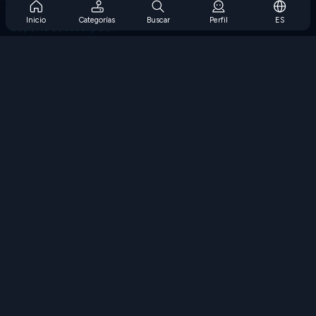
Preguntas frecuentes sobre la suscripción
Inicio
Categorías
Buscar
Perfil
ES
Soporte de suscripción
Blog
Developers
CONTÁCTENOS
Accessibility
EXPLORAR JUEGOS
Juegos de estrategia
Juegos de habilidades
Juegos de números
Juegos de lógica
Juegos de memoria
Juegos clasicos
Juegos de ciencia
Juegos de geografía
Descarga Nuestras Aplicaciones