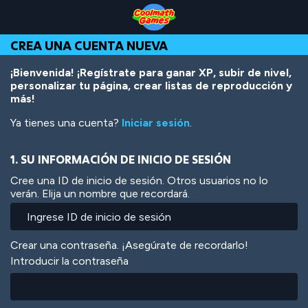
Skip
Skip
Skip
Skip
Pasar
to
to
to
to
al
Top
Navigation
Main
Footer
contenido
CREA UNA CUENTA NUEVA
of
Content
principal
Page
¡Bienvenida! ¡Regístrate para ganar XP, subir de nivel,
personalizar tu página, crear listas de reproducción y
más!
Ya tienes una cuenta?
Iniciar sesión
.
1. SU INFORMACIÓN DE INICIO DE SESIÓN
Cree una ID de inicio de sesión. Otros usuarios no lo
verán. Elija un nombre que recordará.
Crear una contraseña. ¡Asegúrate de recordarlo!
Introducir la contraseña