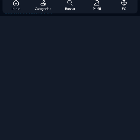
Preguntas frecuentes sobre la suscripción
Inicio
Categorías
Buscar
Perfil
ES
Soporte de suscripción
Blog
Developers
CONTÁCTENOS
Accessibility
EXPLORAR JUEGOS
Juegos de estrategia
Juegos de habilidades
Juegos de números
Juegos de lógica
Juegos de memoria
Juegos clasicos
Juegos de ciencia
Juegos de geografía
Descarga Nuestras Aplicaciones