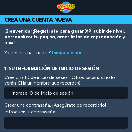
Skip
Skip
Skip
Skip
Pasar
to
to
to
to
al
Top
Navigation
Main
Footer
contenido
CREA UNA CUENTA NUEVA
of
Content
principal
Page
¡Bienvenida! ¡Regístrate para ganar XP, subir de nivel,
personalizar tu página, crear listas de reproducción y
más!
Ya tienes una cuenta?
Iniciar sesión
.
1. SU INFORMACIÓN DE INICIO DE SESIÓN
Cree una ID de inicio de sesión. Otros usuarios no lo
verán. Elija un nombre que recordará.
Crear una contraseña. ¡Asegúrate de recordarlo!
Introducir la contraseña