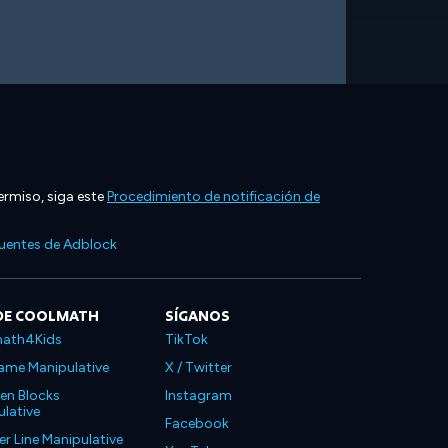
ermiso, siga este
Procedimiento de notificación de
cuentes de Adblock
DE COOLMATH
SÍGANOS
ath4Kids
TikTok
ame Manipulative
X / Twitter
en Blocks
Instagram
lative
Facebook
 Line Manipulative