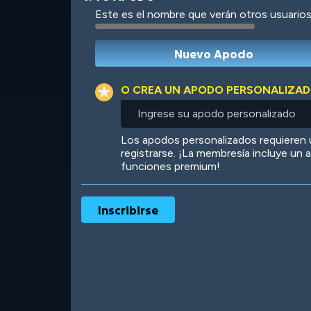
Este es el nombre que verán otros usuarios
Robotic
International
O CREA UN APODO PERSONALIZA
Ingrese
su
apodo
Big City
Starlight
Los apodos personalizados requieren
personalizado
registrarse. ¡La membresía incluye un
funciones premium!
Ooh! Aah!
Night Game