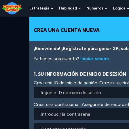
Skip
Skip
Skip
Skip
Pasar
to
to
to
to
al
Estrategia
Habilidad
Números
Lógica
Show
Show
Show
Top
Navigation
Main
Footer
contenido
Submenu
Submenu
Submenu
of
Content
principal
For
For
For
Page
Estrategia
Habilidad
Números
CREA UNA CUENTA NUEVA
¡Bienvenida! ¡Regístrate para ganar XP, subi
Ya tienes una cuenta?
Iniciar sesión
.
1. SU INFORMACIÓN DE INICIO DE SESIÓN
Cree una ID de inicio de sesión. Otros usuarios
Crear una contraseña. ¡Asegúrate de recordar
Introducir
la
contraseña
Confirmar