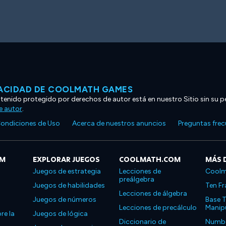
VACIDAD DE COOLMATH GAMES
ntenido protegido por derechos de autor está en nuestro Sitio sin su p
e autor
.
ondiciones de Uso
Acerca de nuestros anuncios
Preguntas fre
OM
EXPLORAR JUEGOS
COOLMATH.COM
MÁS 
Juegos de estrategia
Lecciones de
Coolm
preálgebra
Juegos de habilidades
Ten Fr
Lecciones de álgebra
Juegos de números
Base T
Lecciones de precálculo
Manipu
re la
Juegos de lógica
Diccionario de
Number