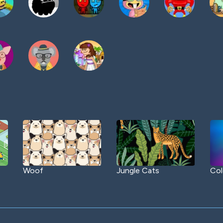
Woof
Jungle Cats
Col