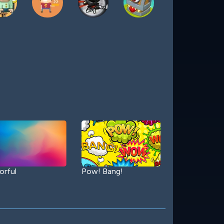
orful
Pow! Bang!