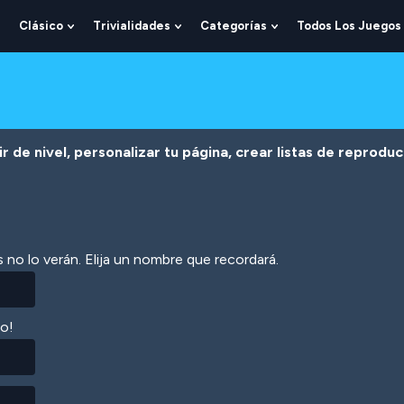
Clásico
Trivialidades
Categorías
Todos Los Juegos
Show
Show
Show
Show
Submenu
Submenu
Submenu
Submenu
For
For
For
For
Lógica
Clásico
Trivialidades
Categorías
r de nivel, personalizar tu página, crear listas de reprodu
 no lo verán. Elija un nombre que recordará.
lo!