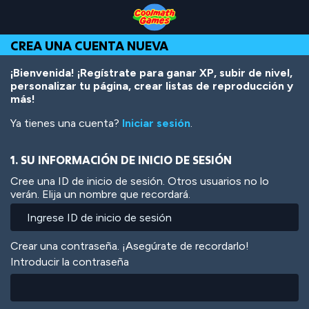
Skip
Skip
Skip
Skip
Pasar
to
to
to
to
al
Top
Navigation
Main
Footer
contenido
CREA UNA CUENTA NUEVA
of
Content
principal
Page
¡Bienvenida! ¡Regístrate para ganar XP, subir de nivel,
personalizar tu página, crear listas de reproducción y
más!
Ya tienes una cuenta?
Iniciar sesión
.
1. SU INFORMACIÓN DE INICIO DE SESIÓN
Cree una ID de inicio de sesión. Otros usuarios no lo
verán. Elija un nombre que recordará.
Crear una contraseña. ¡Asegúrate de recordarlo!
Introducir la contraseña