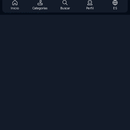
Preguntas frecuentes sobre la suscripción
Inicio
Categorías
Buscar
Perfil
ES
Soporte de suscripción
Blog
Developers
CONTÁCTENOS
Accessibility
EXPLORAR JUEGOS
Juegos de estrategia
Juegos de habilidades
Juegos de números
Juegos de lógica
Juegos de memoria
Juegos clasicos
Juegos de ciencia
Juegos de geografía
Descarga Nuestras Aplicaciones