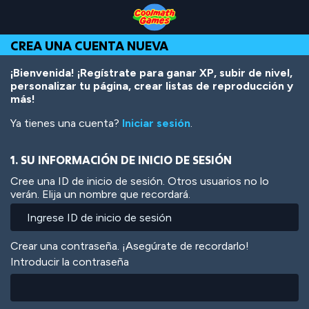
Skip
Skip
Skip
Skip
Pasar
to
to
to
to
al
Top
Navigation
Main
Footer
contenido
CREA UNA CUENTA NUEVA
of
Content
principal
Page
¡Bienvenida! ¡Regístrate para ganar XP, subir de nivel,
personalizar tu página, crear listas de reproducción y
más!
Ya tienes una cuenta?
Iniciar sesión
.
1. SU INFORMACIÓN DE INICIO DE SESIÓN
Cree una ID de inicio de sesión. Otros usuarios no lo
verán. Elija un nombre que recordará.
Crear una contraseña. ¡Asegúrate de recordarlo!
Introducir la contraseña