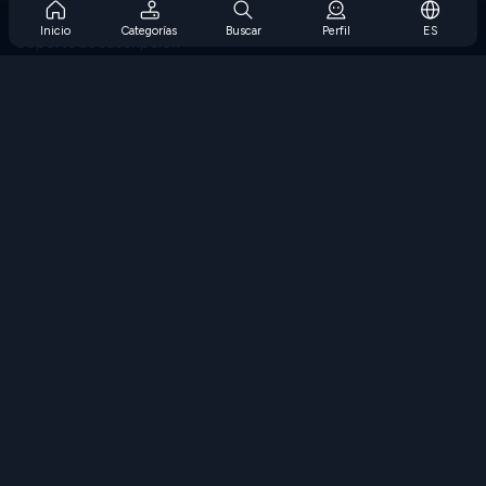
Preguntas frecuentes sobre la suscripción
Inicio
Categorías
Buscar
Perfil
ES
Soporte de suscripción
Blog
Developers
CONTÁCTENOS
Accessibility
EXPLORAR JUEGOS
Juegos de estrategia
Juegos de habilidades
Juegos de números
Juegos de lógica
Juegos de memoria
Juegos clasicos
Juegos de ciencia
Juegos de geografía
Descarga Nuestras Aplicaciones