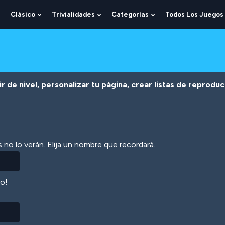
Clásico
Trivialidades
Categorías
Todos Los Juegos
Show
Show
Show
Show
Submenu
Submenu
Submenu
Submenu
For
For
For
For
Lógica
Clásico
Trivialidades
Categorías
r de nivel, personalizar tu página, crear listas de reprodu
 no lo verán. Elija un nombre que recordará.
lo!