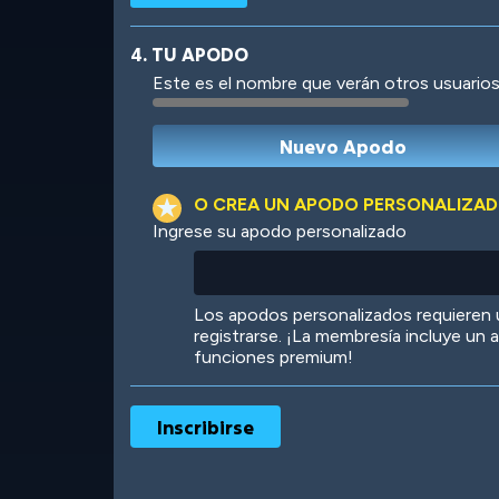
4. TU APODO
Este es el nombre que verán otros usuarios
Robotic
International
O CREA UN APODO PERSONALIZA
Ingrese su apodo personalizado
Big City
Starlight
Los apodos personalizados requieren
registrarse. ¡La membresía incluye un
funciones premium!
Ooh! Aah!
Night Game