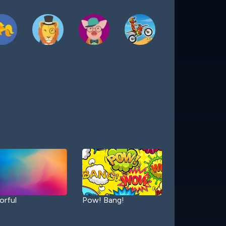
orful
Pow! Bang!