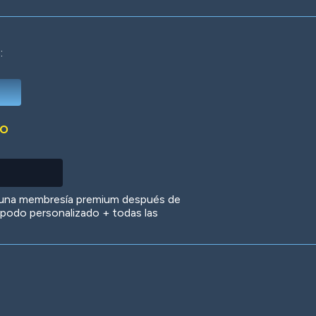
:
Deep Water
On the Beach
Mus
DO
Circuits
Glazed Over
In 
 una membresía premium después de
 apodo personalizado + todas las
Big Spender
Hit the Slopes
Boo