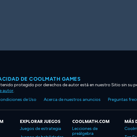
VACIDAD DE COOLMATH GAMES
ntenido protegido por derechos de autor está en nuestro Sitio sin su p
e autor
.
ondiciones de Uso
Acerca de nuestros anuncios
Preguntas fre
OM
EXPLORAR JUEGOS
COOLMATH.COM
MÁS 
Juegos de estrategia
Lecciones de
Coolm
preálgebra