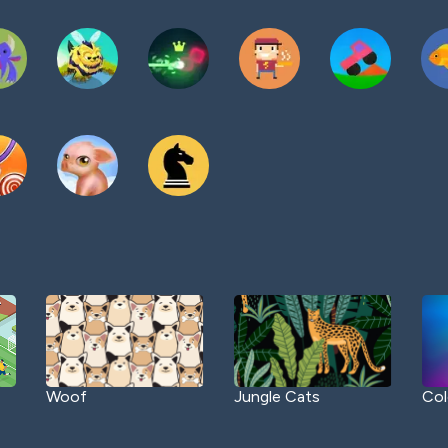
Woof
Jungle Cats
Col