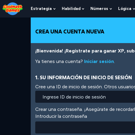
Skip
Skip
Skip
Skip
Pasar
to
to
to
to
al
Estrategia
Habilidad
Números
Lógica
Show
Show
Show
Top
Navigation
Main
Footer
contenido
Submenu
Submenu
Submenu
of
Content
principal
For
For
For
Page
Estrategia
Habilidad
Números
CREA UNA CUENTA NUEVA
¡Bienvenida! ¡Regístrate para ganar XP, subi
Ya tienes una cuenta?
Iniciar sesión
.
1. SU INFORMACIÓN DE INICIO DE SESIÓN
Cree una ID de inicio de sesión. Otros usuarios
Crear una contraseña. ¡Asegúrate de recordar
Introducir la contraseña