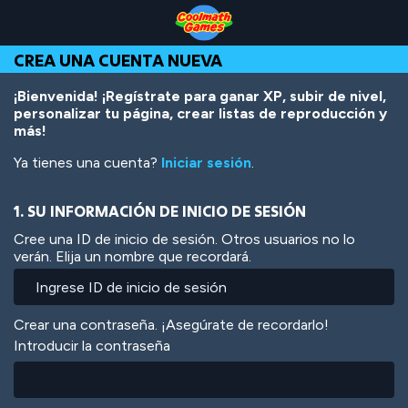
Skip
Skip
Skip
Skip
Pasar
to
to
to
to
al
Top
Navigation
Main
Footer
contenido
CREA UNA CUENTA NUEVA
of
Content
principal
Page
¡Bienvenida! ¡Regístrate para ganar XP, subir de nivel,
personalizar tu página, crear listas de reproducción y
más!
Ya tienes una cuenta?
Iniciar sesión
.
1. SU INFORMACIÓN DE INICIO DE SESIÓN
Cree una ID de inicio de sesión. Otros usuarios no lo
verán. Elija un nombre que recordará.
Crear una contraseña. ¡Asegúrate de recordarlo!
Introducir la contraseña