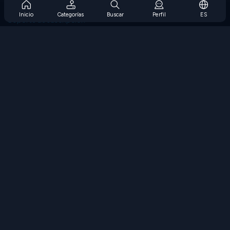
Preguntas frecuentes sobre la suscripción
Inicio
Categorías
Buscar
Perfil
ES
Soporte de suscripción
Blog
Developers
CONTÁCTENOS
Accessibility
EXPLORAR JUEGOS
Juegos de estrategia
Juegos de habilidades
Juegos de números
Juegos de lógica
Juegos de memoria
Juegos clasicos
Juegos de ciencia
Juegos de geografía
Descarga Nuestras Aplicaciones