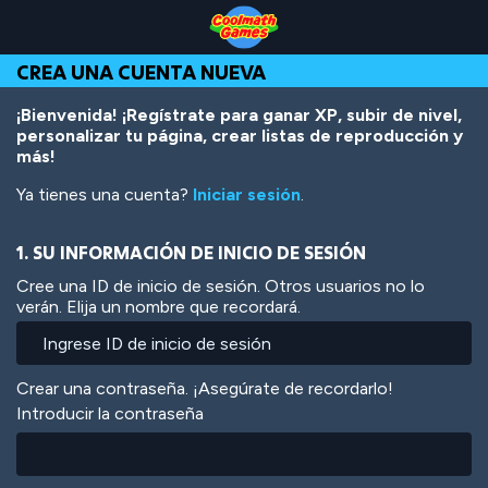
Skip
Skip
Skip
Skip
Pasar
to
to
to
to
al
Top
Navigation
Main
Footer
contenido
CREA UNA CUENTA NUEVA
of
Content
principal
Page
¡Bienvenida! ¡Regístrate para ganar XP, subir de nivel,
personalizar tu página, crear listas de reproducción y
más!
Ya tienes una cuenta?
Iniciar sesión
.
1. SU INFORMACIÓN DE INICIO DE SESIÓN
Cree una ID de inicio de sesión. Otros usuarios no lo
verán. Elija un nombre que recordará.
Crear una contraseña. ¡Asegúrate de recordarlo!
Introducir la contraseña