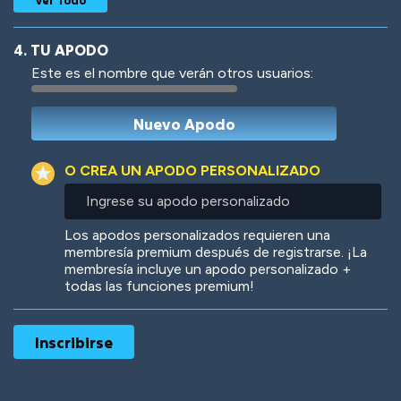
4. TU APODO
Este es el nombre que verán otros usuarios:
Woof
Jungle Cats
O CREA UN APODO PERSONALIZADO
Ingrese
su
apodo
Colorful
Pow! Bang!
Los apodos personalizados requieren una
personalizado
membresía premium después de registrarse. ¡La
membresía incluye un apodo personalizado +
todas las funciones premium!
Robotic
International