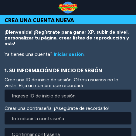
Skip
Skip
Skip
Skip
Pasar
to
to
to
to
al
Top
Navigation
Main
Footer
contenido
CREA UNA CUENTA NUEVA
of
Content
principal
Page
¡Bienvenida! ¡Regístrate para ganar XP, subir de nivel,
personalizar tu página, crear listas de reproducción y
más!
Ya tienes una cuenta?
Iniciar sesión
.
1. SU INFORMACIÓN DE INICIO DE SESIÓN
Cree una ID de inicio de sesión. Otros usuarios no lo
verán. Elija un nombre que recordará.
Crear una contraseña. ¡Asegúrate de recordarlo!
Introducir
la
contraseña
Confirmar