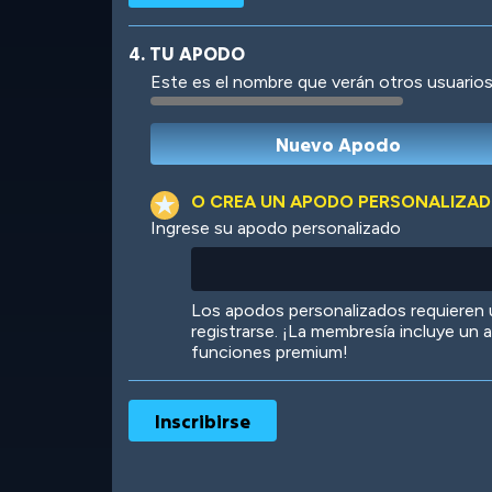
4. TU APODO
Este es el nombre que verán otros usuarios
Robotic
International
O CREA UN APODO PERSONALIZA
Ingrese su apodo personalizado
Big City
Starlight
Los apodos personalizados requieren
registrarse. ¡La membresía incluye un
funciones premium!
Ooh! Aah!
Night Game