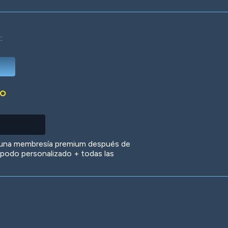
:
Deep Water
On the Beach
Mus
DO
Circuits
Glazed Over
In 
 una membresía premium después de
 apodo personalizado + todas las
Big Spender
Hit the Slopes
Boo