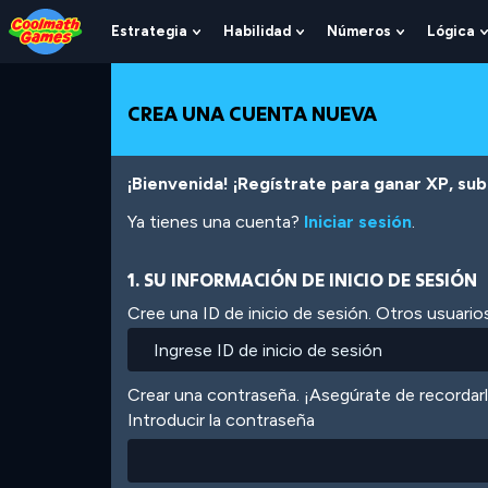
Skip
Skip
Skip
Skip
Pasar
to
to
to
to
al
Estrategia
Habilidad
Números
Lógica
Show
Show
Show
Top
Navigation
Main
Footer
contenido
Submenu
Submenu
Submenu
of
Content
principal
For
For
For
Page
Estrategia
Habilidad
Números
CREA UNA CUENTA NUEVA
¡Bienvenida! ¡Regístrate para ganar XP, subi
Ya tienes una cuenta?
Iniciar sesión
.
1. SU INFORMACIÓN DE INICIO DE SESIÓN
Cree una ID de inicio de sesión. Otros usuarios
Crear una contraseña. ¡Asegúrate de recordar
Introducir la contraseña