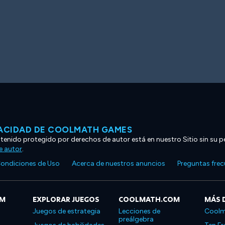
VACIDAD DE COOLMATH GAMES
ntenido protegido por derechos de autor está en nuestro Sitio sin su p
e autor
.
ondiciones de Uso
Acerca de nuestros anuncios
Preguntas fre
OM
EXPLORAR JUEGOS
COOLMATH.COM
MÁS 
Juegos de estrategia
Lecciones de
Coolm
preálgebra