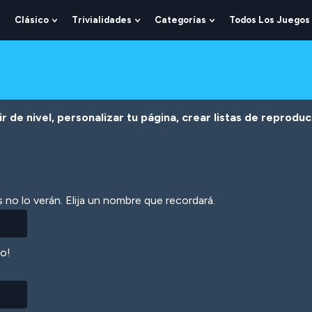
Clásico
Trivialidades
Categorías
Todos Los Juegos
Show
Show
Show
Show
Submenu
Submenu
Submenu
Submenu
For
For
For
For
Lógica
Clásico
Trivialidades
Categorías
r de nivel, personalizar tu página, crear listas de reprodu
 no lo verán. Elija un nombre que recordará.
lo!