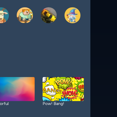
orful
Pow! Bang!