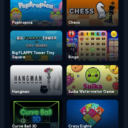
Poptropica
Chess
Big FLAPPY Tower Tiny
Square
Bingo
Hangman
Suika Watermelon Game
Curve Ball 3D
Crazy Eights