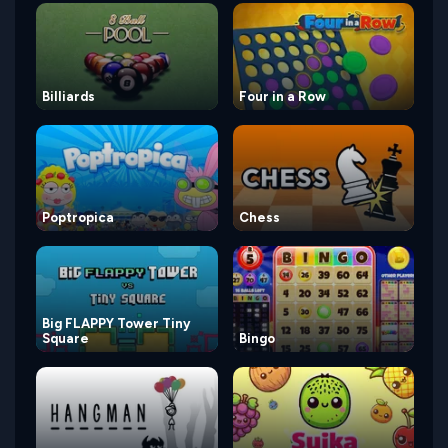
Billiards
Four in a Row
Poptropica
Chess
Big FLAPPY Tower Tiny
Square
Bingo