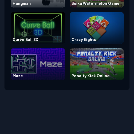
Hangman
Suika Watermelon Game
Curve Ball 3D
Crazy Eights
Maze
Penalty Kick Online