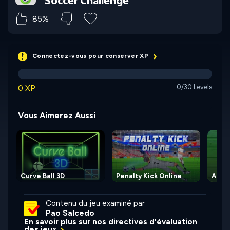
Soccer Challenge
85%
Connectez-vous pour conserver XP
0 XP
0/30 Levels
Vous Aimerez Aussi
Curve Ball 3D
Penalty Kick Online
Axe 
Contenu du jeu examiné par
Pao Salcedo
En savoir plus sur nos directives d'évaluation
des jeux