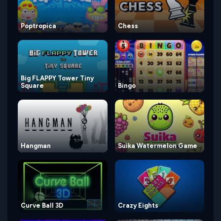
Poptropica
Chess
Big FLAPPY Tower Tiny
Square
Bingo
Hangman
Suika Watermelon Game
Curve Ball 3D
Crazy Eights