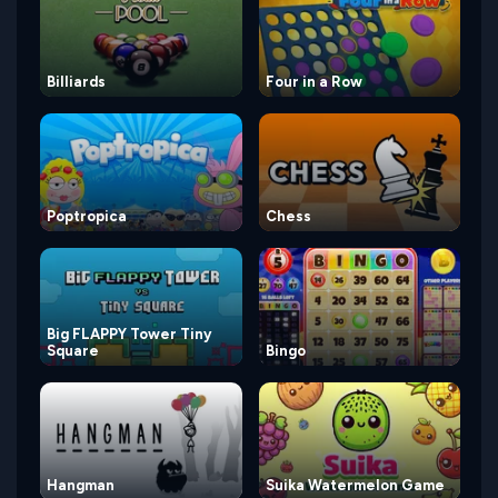
Billiards
Four in a Row
Poptropica
Chess
Big FLAPPY Tower Tiny
Square
Bingo
Hangman
Suika Watermelon Game