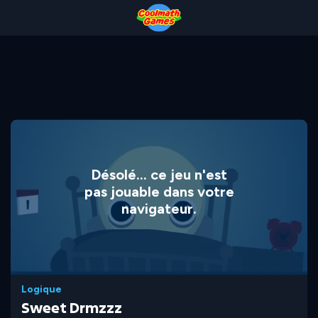
Skip
Skip
Skip
Skip
to
to
to
to
Top
Navigation
Main
Footer
of
Content
Page
Désolé... ce jeu n'est
pas jouable dans votre
navigateur.
Logique
Sweet Drmzzz