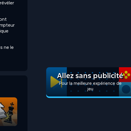
révéler
ront
ompteur
ique
s ne le
Allez sans publicité
Pour la meilleure expérience de
jeu