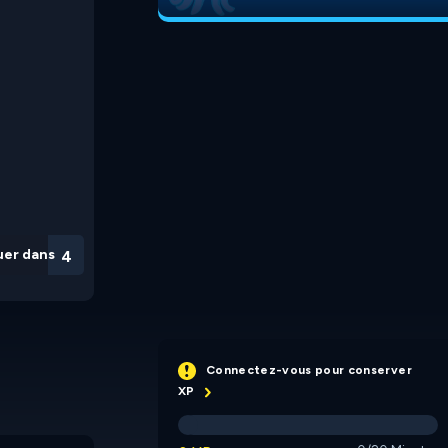
uer dans
3
Connectez-vous pour conserver
XP
Blockables
Bubble Letters