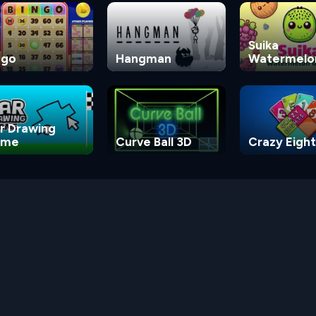
Suika
ngo
Hangman
Watermelo
Game
r Drawing
ame
Curve Ball 3D
Crazy Eight