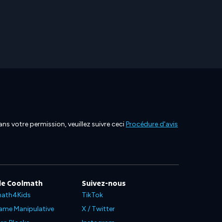
ns votre permission, veuillez suivre ceci
Procédure d'avis
de Coolmath
Suivez-nous
ath4Kids
TikTok
ame Manipulative
X / Twitter