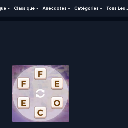
que
Classique
Anecdotes
Catégories
Tous Les 
Show
Show
Show
Show
nu
Submenu
Submenu
Submenu
Submenu
For
For
For
For
es
Logique
Classique
Anecdotes
Catégories