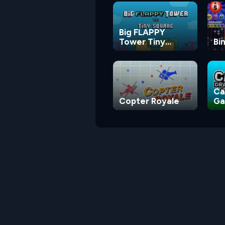
Big FLAPPY
Tower Tiny
Bi
Square
Ca
Copter Royale
G