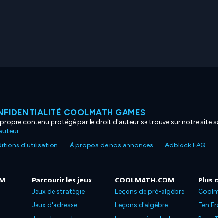
NFIDENTIALITÉ COOLMATH GAMES
propre contenu protégé par le droit d'auteur se trouve sur notre site sa
'auteur
.
tions d'utilisation
À propos de nos annonces
Adblock FAQ
OM
Parcourir les jeux
COOLMATH.COM
Plus 
Jeux de stratégie
Leçons de pré-algèbre
Coolm
Jeux d'adresse
Leçons d'algèbre
Ten Fr