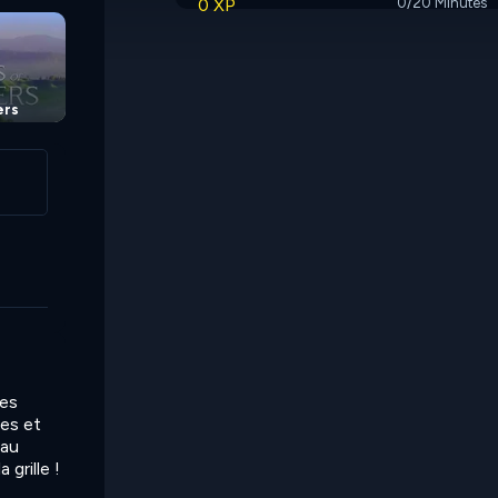
0 XP
0/20 Minutes
ers
les
res et
 au
grille !