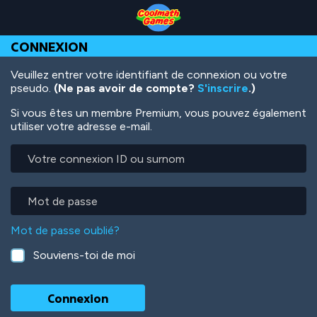
Skip
Skip
Skip
Skip
Aller
to
to
to
to
au
Top
Navigation
Main
Footer
contenu
CONNEXION
of
Content
principal
Page
Veuillez entrer votre identifiant de connexion ou votre
pseudo.
(Ne pas avoir de compte?
S'inscrire
.)
Si vous êtes un membre Premium, vous pouvez également
utiliser votre adresse e-mail.
Votre
connexion
ID
ou
Mot
surnom
de
passe
Mot de passe oublié?
Souviens-toi de moi