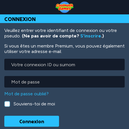
Skip
Skip
Skip
Skip
Aller
to
to
to
to
au
Top
Navigation
Main
Footer
contenu
CONNEXION
of
Content
principal
Page
Veuillez entrer votre identifiant de connexion ou votre
pseudo.
(Ne pas avoir de compte?
S'inscrire
.)
Si vous êtes un membre Premium, vous pouvez également
utiliser votre adresse e-mail.
Votre
connexion
ID
ou
Mot
surnom
de
passe
Mot de passe oublié?
Souviens-toi de moi