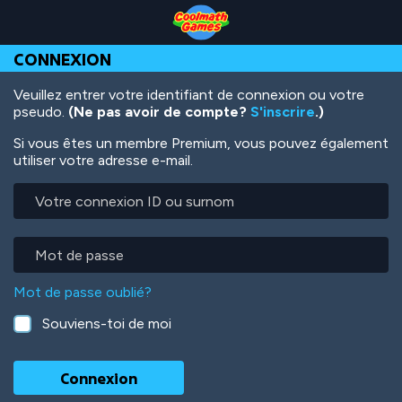
Skip
Skip
Skip
Skip
Aller
to
to
to
to
au
Top
Navigation
Main
Footer
contenu
CONNEXION
of
Content
principal
Page
Veuillez entrer votre identifiant de connexion ou votre
pseudo.
(Ne pas avoir de compte?
S'inscrire
.)
Si vous êtes un membre Premium, vous pouvez également
utiliser votre adresse e-mail.
Votre
connexion
ID
ou
Mot
surnom
de
passe
Mot de passe oublié?
Souviens-toi de moi