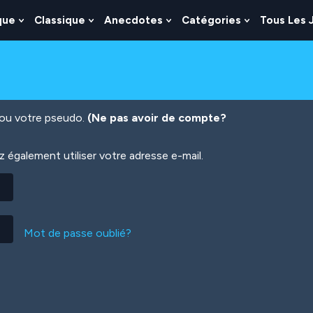
que
Classique
Anecdotes
Catégories
Tous Les 
Show
Show
Show
Show
nu
Submenu
Submenu
Submenu
Submenu
For
For
For
For
es
Logique
Classique
Anecdotes
Catégories
n ou votre pseudo.
(Ne pas avoir de compte?
également utiliser votre adresse e-mail.
Mot de passe oublié?