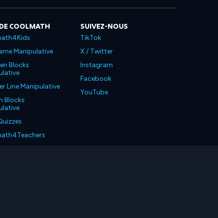
 DE COOLMATH
SUIVEZ-NOUS
ath4Kids
TikTok
ame Manipulative
X / Twitter
en Blocks
Instagram
lative
Facebook
 Line Manipulative
YouTube
n Blocks
lative
Quizzes
ath4Teachers
ath4Parents