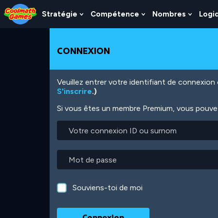
Skip
Skip
Skip
Skip
Aller
to
to
to
to
au
Stratégie
Compétence
Nombres
Logi
Show
Show
Show
Top
Navigation
Main
Footer
contenu
Submenu
Submenu
Subme
of
Content
principal
For
For
For
Page
Stratégie
Compétence
Nombr
CONNEXION
Veuillez entrer votre identifiant de connexio
S'inscrire
.)
Si vous êtes un membre Premium, vous pouvez 
Votre
connexion
ID
ou
Mot
surnom
de
passe
Souviens-toi de moi