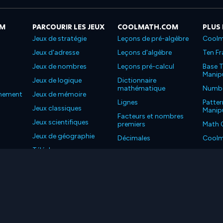
OM
PARCOURIR LES JEUX
COOLMATH.COM
PLUS
Jeux de stratégie
Leçons de pré-algèbre
Coolm
Jeux d'adresse
Leçons d'algèbre
Ten Fr
Jeux de nombres
Leçons pré-calcul
Base T
Manipu
Jeux de logique
Dictionnaire
mathématique
Number
nnement
Jeux de mémoire
Lignes
Patter
Jeux classiques
Manipu
Facteurs et nombres
Jeux scientifiques
premiers
Math 
Jeux de géographie
Décimales
Coolm
Téléchargez nos
Propriétés
Coolm
applications
LC. Tous les droits sont réservés.