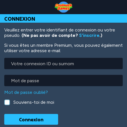
Skip
Skip
Skip
Skip
Aller
to
to
to
to
au
Top
Navigation
Main
Footer
contenu
CONNEXION
of
Content
principal
Page
Veuillez entrer votre identifiant de connexion ou votre
pseudo.
(Ne pas avoir de compte?
S'inscrire
.)
Si vous êtes un membre Premium, vous pouvez également
utiliser votre adresse e-mail.
Votre
connexion
ID
ou
Mot
surnom
de
passe
Mot de passe oublié?
Souviens-toi de moi