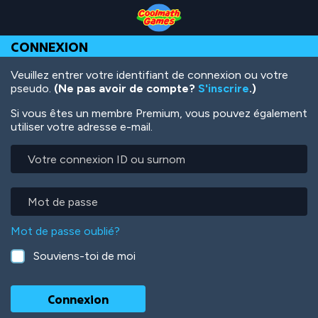
Skip
Skip
Skip
Skip
Aller
to
to
to
to
au
Top
Navigation
Main
Footer
contenu
CONNEXION
of
Content
principal
Page
Veuillez entrer votre identifiant de connexion ou votre
pseudo.
(Ne pas avoir de compte?
S'inscrire
.)
Si vous êtes un membre Premium, vous pouvez également
utiliser votre adresse e-mail.
Votre
connexion
ID
ou
Mot
surnom
de
passe
Mot de passe oublié?
Souviens-toi de moi