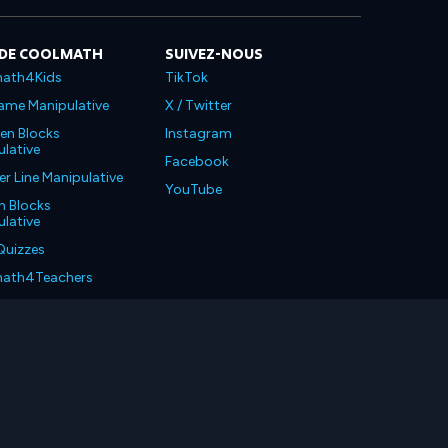
 DE COOLMATH
SUIVEZ-NOUS
ath4Kids
TikTok
ame Manipulative
X / Twitter
en Blocks
Instagram
lative
Facebook
 Line Manipulative
YouTube
n Blocks
lative
Quizzes
ath4Teachers
ath4Parents