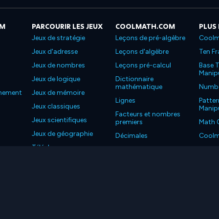
OM
PARCOURIR LES JEUX
COOLMATH.COM
PLUS
Jeux de stratégie
Leçons de pré-algèbre
Coolm
Jeux d'adresse
Leçons d'algèbre
Ten Fr
Jeux de nombres
Leçons pré-calcul
Base T
Manipu
Jeux de logique
Dictionnaire
mathématique
Number
nnement
Jeux de mémoire
Lignes
Patter
Jeux classiques
Manipu
Facteurs et nombres
Jeux scientifiques
premiers
Math 
Jeux de géographie
Décimales
Coolm
Téléchargez nos
Propriétés
Coolm
applications
LC. Tous les droits sont réservés.