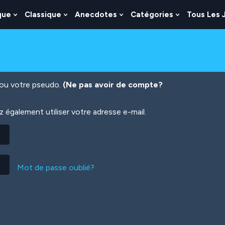
que
Classique
Anecdotes
Catégories
Tous Les 
Show
Show
Show
Show
nu
Submenu
Submenu
Submenu
Submenu
For
For
For
For
es
Logique
Classique
Anecdotes
Catégories
n ou votre pseudo.
(Ne pas avoir de compte?
également utiliser votre adresse e-mail.
Mot de passe oublié?