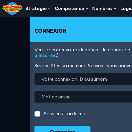
Skip
Skip
Skip
Skip
Aller
to
to
to
to
au
Stratégie
Compétence
Nombres
Logi
Show
Show
Show
Top
Navigation
Main
Footer
contenu
Submenu
Submenu
Subme
of
Content
principal
For
For
For
Page
Stratégie
Compétence
Nombr
CONNEXION
Veuillez entrer votre identifiant de connexio
S'inscrire
.)
Si vous êtes un membre Premium, vous pouvez 
Votre
connexion
ID
ou
Mot
surnom
de
passe
Souviens-toi de moi