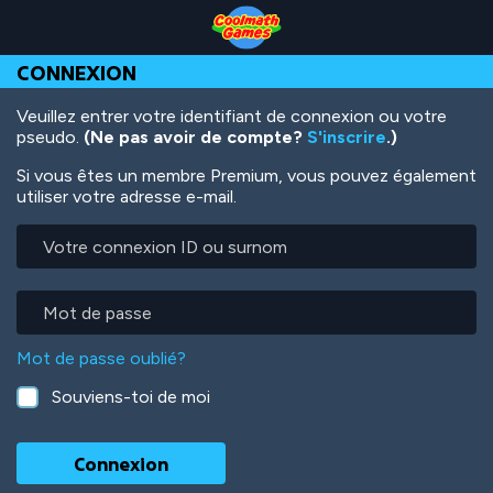
Skip
Skip
Skip
Skip
Aller
to
to
to
to
au
Top
Navigation
Main
Footer
contenu
CONNEXION
of
Content
principal
Page
Veuillez entrer votre identifiant de connexion ou votre
pseudo.
(Ne pas avoir de compte?
S'inscrire
.)
Si vous êtes un membre Premium, vous pouvez également
utiliser votre adresse e-mail.
Votre
connexion
ID
ou
Mot
surnom
de
passe
Mot de passe oublié?
Souviens-toi de moi