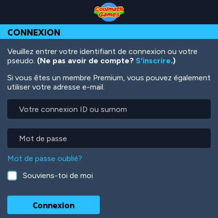
Skip
Skip
Skip
Skip
Aller
to
to
to
to
au
Top
Navigation
Main
Footer
contenu
CONNEXION
of
Content
principal
Page
Veuillez entrer votre identifiant de connexion ou votre
pseudo.
(Ne pas avoir de compte?
S'inscrire
.)
Si vous êtes un membre Premium, vous pouvez également
utiliser votre adresse e-mail.
Votre
connexion
ID
ou
Mot
surnom
de
passe
Mot de passe oublié?
Souviens-toi de moi