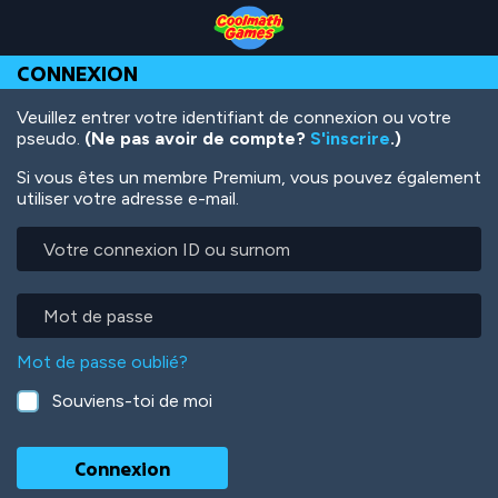
Skip
Skip
Skip
Skip
Aller
to
to
to
to
au
Top
Navigation
Main
Footer
contenu
CONNEXION
of
Content
principal
Page
Veuillez entrer votre identifiant de connexion ou votre
pseudo.
(Ne pas avoir de compte?
S'inscrire
.)
Si vous êtes un membre Premium, vous pouvez également
utiliser votre adresse e-mail.
Votre
connexion
ID
ou
Mot
surnom
de
passe
Mot de passe oublié?
Souviens-toi de moi