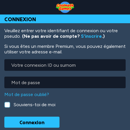
Skip
Skip
Skip
Skip
Aller
to
to
to
to
au
Top
Navigation
Main
Footer
contenu
CONNEXION
of
Content
principal
Page
Veuillez entrer votre identifiant de connexion ou votre
pseudo.
(Ne pas avoir de compte?
S'inscrire
.)
Si vous êtes un membre Premium, vous pouvez également
utiliser votre adresse e-mail.
Votre
connexion
ID
ou
Mot
surnom
de
passe
Mot de passe oublié?
Souviens-toi de moi