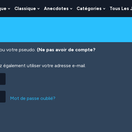
que
Classique
Anecdotes
Catégories
Tous Les 
Show
Show
Show
Show
nu
Submenu
Submenu
Submenu
Submenu
For
For
For
For
es
Logique
Classique
Anecdotes
Catégories
n ou votre pseudo.
(Ne pas avoir de compte?
également utiliser votre adresse e-mail.
Mot de passe oublié?