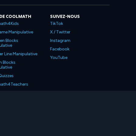
 DE COOLMATH
SUIVEZ-NOUS
ath4Kids
TikTok
ame Manipulative
X / Twitter
en Blocks
Instagram
lative
Facebook
 Line Manipulative
YouTube
n Blocks
lative
Quizzes
ath4Teachers
ath4Parents