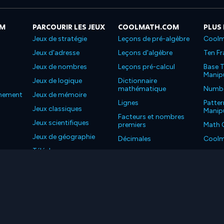
OM
PARCOURIR LES JEUX
COOLMATH.COM
PLUS
Jeux de stratégie
Leçons de pré-algèbre
Coolm
Jeux d'adresse
Leçons d'algèbre
Ten Fr
Jeux de nombres
Leçons pré-calcul
Base T
Manipu
Jeux de logique
Dictionnaire
mathématique
Number
nnement
Jeux de mémoire
Lignes
Patter
Jeux classiques
Manipu
Facteurs et nombres
Jeux scientifiques
premiers
Math 
Jeux de géographie
Décimales
Coolm
Téléchargez nos
Propriétés
Coolm
applications
LC. Tous les droits sont réservés.