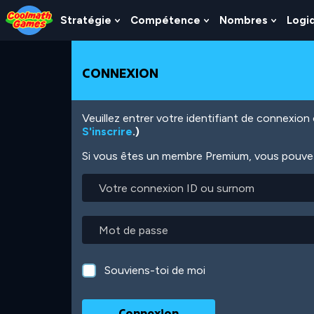
Skip
Skip
Skip
Skip
Aller
to
to
to
to
au
Stratégie
Compétence
Nombres
Logi
Show
Show
Show
Top
Navigation
Main
Footer
contenu
Submenu
Submenu
Subme
of
Content
principal
For
For
For
Page
Stratégie
Compétence
Nombr
CONNEXION
Veuillez entrer votre identifiant de connexio
S'inscrire
.)
Si vous êtes un membre Premium, vous pouvez 
Votre
connexion
ID
ou
Mot
surnom
de
passe
Souviens-toi de moi