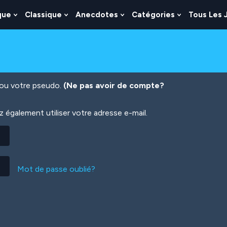
que
Classique
Anecdotes
Catégories
Tous Les 
Show
Show
Show
Show
nu
Submenu
Submenu
Submenu
Submenu
For
For
For
For
es
Logique
Classique
Anecdotes
Catégories
n ou votre pseudo.
(Ne pas avoir de compte?
également utiliser votre adresse e-mail.
Mot de passe oublié?