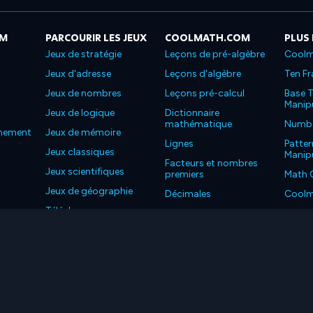
OM
PARCOURIR LES JEUX
COOLMATH.COM
PLUS
Jeux de stratégie
Leçons de pré-algèbre
Coolm
Jeux d'adresse
Leçons d'algèbre
Ten Fr
Jeux de nombres
Leçons pré-calcul
Base T
Manipu
Jeux de logique
Dictionnaire
mathématique
Number
nnement
Jeux de mémoire
Lignes
Patter
Jeux classiques
Manipu
Facteurs et nombres
Jeux scientifiques
premiers
Math 
Jeux de géographie
Décimales
Coolm
Téléchargez nos
Propriétés
Coolm
applications
LC. Tous les droits sont réservés.