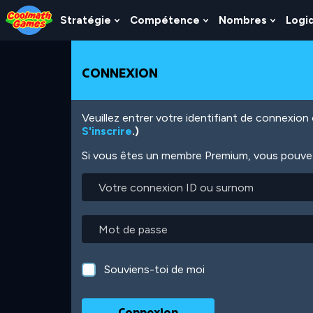
Skip
Skip
Skip
Skip
Aller
to
to
to
to
au
Stratégie
Compétence
Nombres
Logi
Show
Show
Show
Top
Navigation
Main
Footer
contenu
Submenu
Submenu
Subme
of
Content
principal
For
For
For
Page
Stratégie
Compétence
Nombr
CONNEXION
Veuillez entrer votre identifiant de connexio
S'inscrire
.)
Si vous êtes un membre Premium, vous pouvez 
Votre
connexion
ID
ou
Mot
surnom
de
passe
Souviens-toi de moi