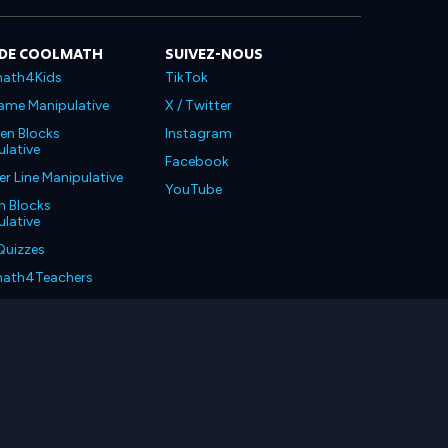
 DE COOLMATH
SUIVEZ-NOUS
ath4Kids
TikTok
ame Manipulative
X / Twitter
en Blocks
Instagram
lative
Facebook
 Line Manipulative
YouTube
n Blocks
lative
Quizzes
ath4Teachers
ath4Parents