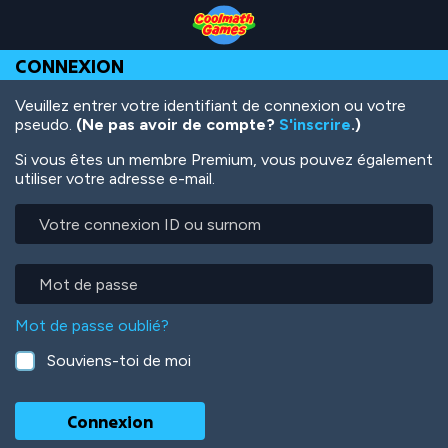
Skip
Skip
Skip
Skip
Aller
to
to
to
to
au
Top
Navigation
Main
Footer
contenu
CONNEXION
of
Content
principal
Page
Veuillez entrer votre identifiant de connexion ou votre
pseudo.
(Ne pas avoir de compte?
S'inscrire
.)
Si vous êtes un membre Premium, vous pouvez également
utiliser votre adresse e-mail.
Votre
connexion
ID
ou
Mot
surnom
de
passe
Mot de passe oublié?
Souviens-toi de moi