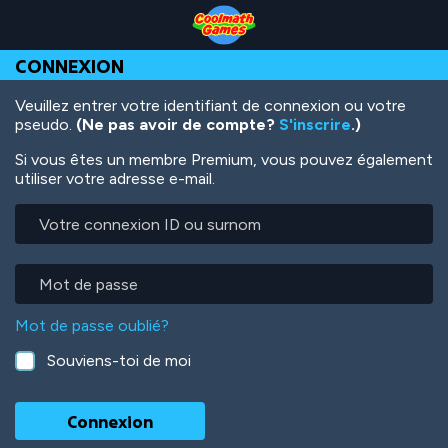
Skip
Skip
Skip
Skip
Aller
to
to
to
to
au
Top
Navigation
Main
Footer
contenu
CONNEXION
of
Content
principal
Page
Veuillez entrer votre identifiant de connexion ou votre
pseudo.
(Ne pas avoir de compte?
S'inscrire
.)
Si vous êtes un membre Premium, vous pouvez également
utiliser votre adresse e-mail.
Votre
connexion
ID
ou
Mot
surnom
de
passe
Mot de passe oublié?
Souviens-toi de moi