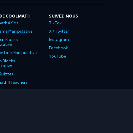
 DE COOLMATH
SUIVEZ-NOUS
ath4Kids
TikTok
ame Manipulative
X / Twitter
en Blocks
Instagram
lative
Facebook
 Line Manipulative
YouTube
n Blocks
lative
Quizzes
ath4Teachers
ath4Parents