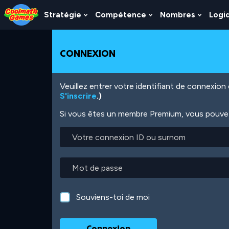
Skip
Skip
Skip
Skip
Aller
to
to
to
to
au
Stratégie
Compétence
Nombres
Logi
Show
Show
Show
Top
Navigation
Main
Footer
contenu
Submenu
Submenu
Subme
of
Content
principal
For
For
For
Page
Stratégie
Compétence
Nombr
CONNEXION
Veuillez entrer votre identifiant de connexio
S'inscrire
.)
Si vous êtes un membre Premium, vous pouvez 
Votre
connexion
ID
ou
Mot
surnom
de
passe
Souviens-toi de moi