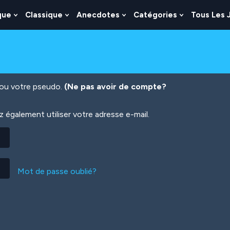
que
Classique
Anecdotes
Catégories
Tous Les 
Show
Show
Show
Show
nu
Submenu
Submenu
Submenu
Submenu
For
For
For
For
es
Logique
Classique
Anecdotes
Catégories
n ou votre pseudo.
(Ne pas avoir de compte?
également utiliser votre adresse e-mail.
Mot de passe oublié?