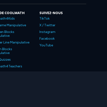
 DE COOLMATH
SUIVEZ-NOUS
ath4Kids
TikTok
ame Manipulative
X / Twitter
en Blocks
Instagram
lative
Facebook
 Line Manipulative
YouTube
n Blocks
lative
Quizzes
ath4Teachers
ath4Parents