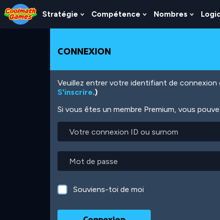
Skip
Skip
Skip
Skip
Aller
to
to
to
to
au
Stratégie
Compétence
Nombres
Logi
Show
Show
Show
Top
Navigation
Main
Footer
contenu
Submenu
Submenu
Subme
of
Content
principal
For
For
For
Page
Stratégie
Compétence
Nombr
CONNEXION
Veuillez entrer votre identifiant de connexio
S'inscrire
.)
Si vous êtes un membre Premium, vous pouvez 
Votre
connexion
ID
ou
Mot
surnom
de
passe
Souviens-toi de moi