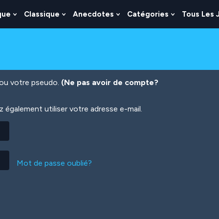
que
Classique
Anecdotes
Catégories
Tous Les 
Show
Show
Show
Show
nu
Submenu
Submenu
Submenu
Submenu
For
For
For
For
es
Logique
Classique
Anecdotes
Catégories
n ou votre pseudo.
(Ne pas avoir de compte?
également utiliser votre adresse e-mail.
Mot de passe oublié?