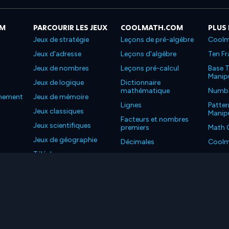
OM
PARCOURIR LES JEUX
COOLMATH.COM
PLUS
Jeux de stratégie
Leçons de pré-algèbre
Coolm
Jeux d'adresse
Leçons d'algèbre
Ten Fr
Jeux de nombres
Leçons pré-calcul
Base T
Manipu
Jeux de logique
Dictionnaire
mathématique
Number
nnement
Jeux de mémoire
Lignes
Patter
Jeux classiques
Manipu
Facteurs et nombres
Jeux scientifiques
premiers
Math 
Jeux de géographie
Décimales
Coolm
Téléchargez nos
Propriétés
Coolm
applications
LC. Tous les droits sont réservés.