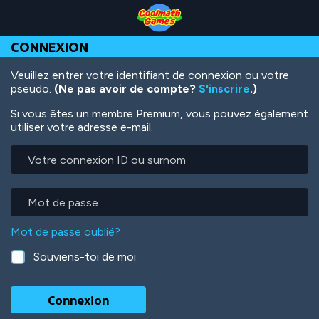
Skip
Skip
Skip
Skip
Aller
to
to
to
to
au
Top
Navigation
Main
Footer
contenu
CONNEXION
of
Content
principal
Page
Veuillez entrer votre identifiant de connexion ou votre
pseudo.
(Ne pas avoir de compte?
S'inscrire
.)
Si vous êtes un membre Premium, vous pouvez également
utiliser votre adresse e-mail.
Votre
connexion
ID
ou
Mot
surnom
de
passe
Mot de passe oublié?
Souviens-toi de moi