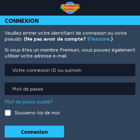
Skip
Skip
Skip
Skip
Aller
to
to
to
to
au
Top
Navigation
Main
Footer
contenu
CONNEXION
of
Content
principal
Page
Veuillez entrer votre identifiant de connexion ou votre
pseudo.
(Ne pas avoir de compte?
S'inscrire
.)
Si vous êtes un membre Premium, vous pouvez également
utiliser votre adresse e-mail.
Votre
connexion
ID
ou
Mot
surnom
de
passe
Mot de passe oublié?
Souviens-toi de moi