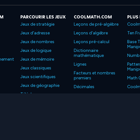
OM
PARCOURIR LES JEUX
COOLMATH.COM
PLUS
Jeux de stratégie
Leçons de pré-algèbre
Coolm
Jeux d'adresse
Leçons d'algèbre
Ten Fr
Jeux de nombres
Leçons pré-calcul
Base T
Manipu
Jeux de logique
Dictionnaire
mathématique
Number
nnement
Jeux de mémoire
Lignes
Patter
Jeux classiques
Manipu
Facteurs et nombres
Jeux scientifiques
premiers
Math 
Jeux de géographie
Décimales
Coolm
Téléchargez nos
Propriétés
Coolm
applications
LC. Tous les droits sont réservés.