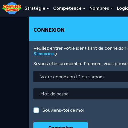
Skip
Skip
Skip
Skip
Aller
to
to
to
to
au
Stratégie
Compétence
Nombres
Logi
Show
Show
Show
Top
Navigation
Main
Footer
contenu
Submenu
Submenu
Subme
of
Content
principal
For
For
For
Page
Stratégie
Compétence
Nombr
CONNEXION
Veuillez entrer votre identifiant de connexio
S'inscrire
.)
Si vous êtes un membre Premium, vous pouvez 
Votre
connexion
ID
ou
Mot
surnom
de
passe
Souviens-toi de moi