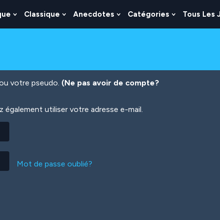
que
Classique
Anecdotes
Catégories
Tous Les 
Show
Show
Show
Show
nu
Submenu
Submenu
Submenu
Submenu
For
For
For
For
es
Logique
Classique
Anecdotes
Catégories
n ou votre pseudo.
(Ne pas avoir de compte?
également utiliser votre adresse e-mail.
Mot de passe oublié?