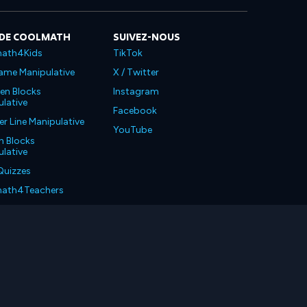
 DE COOLMATH
SUIVEZ-NOUS
ath4Kids
TikTok
ame Manipulative
X / Twitter
en Blocks
Instagram
lative
Facebook
 Line Manipulative
YouTube
n Blocks
lative
Quizzes
ath4Teachers
ath4Parents