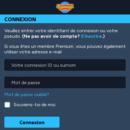
Skip
Skip
Skip
Skip
Aller
to
to
to
to
au
Top
Navigation
Main
Footer
contenu
CONNEXION
of
Content
principal
Page
Veuillez entrer votre identifiant de connexion ou votre
pseudo.
(Ne pas avoir de compte?
S'inscrire
.)
Si vous êtes un membre Premium, vous pouvez également
utiliser votre adresse e-mail.
Votre
connexion
ID
ou
Mot
surnom
de
passe
Mot de passe oublié?
Souviens-toi de moi