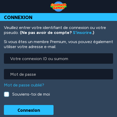
Skip
Skip
Skip
Skip
Aller
to
to
to
to
au
Top
Navigation
Main
Footer
contenu
CONNEXION
of
Content
principal
Page
Veuillez entrer votre identifiant de connexion ou votre
pseudo.
(Ne pas avoir de compte?
S'inscrire
.)
Si vous êtes un membre Premium, vous pouvez également
utiliser votre adresse e-mail.
Votre
connexion
ID
ou
Mot
surnom
de
passe
Mot de passe oublié?
Souviens-toi de moi