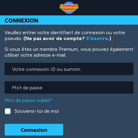
Skip
Skip
Skip
Skip
Aller
to
to
to
to
au
Top
Navigation
Main
Footer
contenu
CONNEXION
of
Content
principal
Page
Veuillez entrer votre identifiant de connexion ou votre
pseudo.
(Ne pas avoir de compte?
S'inscrire
.)
Si vous êtes un membre Premium, vous pouvez également
utiliser votre adresse e-mail.
Votre
connexion
ID
ou
Mot
surnom
de
passe
Mot de passe oublié?
Souviens-toi de moi